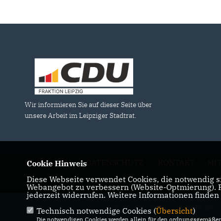
Wir informieren Sie auf dieser Seite über
unsere Arbeit im Leipziger Stadtrat.
IMPRESSUM
DATENSCHUTZ
KONTAKT
MI
Cookie Hinweis
Diese Webseite verwendet Cookies, die notwendig si
Webangebot zu verbessern (Website-Optmierung). Fü
jederzeit widerrufen. Weitere Informationen finden
@2026 CDU-Fraktion im Stadtrat der St
Technisch notwendige Cookies (
Übersicht
)
Alle Rechte 
Die notwendigen Cookies werden allein für den ordnungsgemäßen 