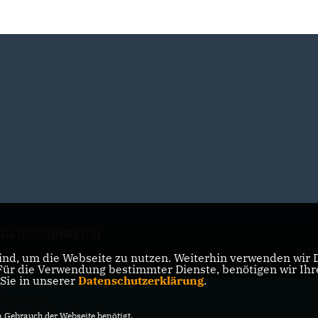
TGLIEDERBEREICH
nd, um die Webseite zu nutzen. Weiterhin verwenden wir Di
r die Verwendung bestimmter Dienste, benötigen wir Ihre 
 Sie in unserer
Datenschutzerklärung
.
adt Leipzig
vorbehalten.
Gebrauch der Webseite benötigt.