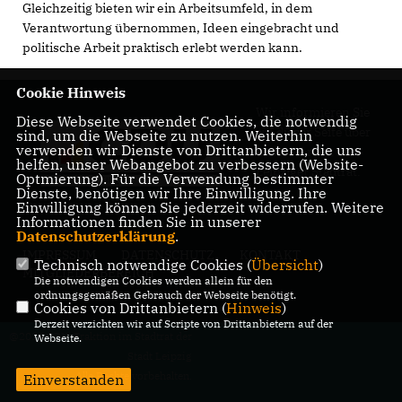
Gleichzeitig bieten wir ein Arbeitsumfeld, in dem
Verantwortung übernommen, Ideen eingebracht und
politische Arbeit praktisch erlebt werden kann.
Cookie Hinweis
Wir informieren Sie
Diese Webseite verwendet Cookies, die notwendig
auf dieser Seite über
sind, um die Webseite zu nutzen. Weiterhin
verwenden wir Dienste von Drittanbietern, die uns
unsere Arbeit im
helfen, unser Webangebot zu verbessern (Website-
Leipziger Stadtrat.
Optmierung). Für die Verwendung bestimmter
Dienste, benötigen wir Ihre Einwilligung. Ihre
Einwilligung können Sie jederzeit widerrufen. Weitere
Informationen finden Sie in unserer
Datenschutzerklärung
.
IMPRESSUM
DATENSCHUTZ
KONTAKT
Technisch notwendige Cookies (
Übersicht
)
MITGLIEDERBEREICH
Die notwendigen Cookies werden allein für den
ordnungsgemäßen Gebrauch der Webseite benötigt.
Cookies von Drittanbietern (
Hinweis
)
Derzeit verzichten wir auf Scripte von Drittanbietern auf der
@2026 CDU-Fraktion im Stadtrat der
Webseite.
Stadt Leipzig
Alle Rechte vorbehalten.
Einverstanden