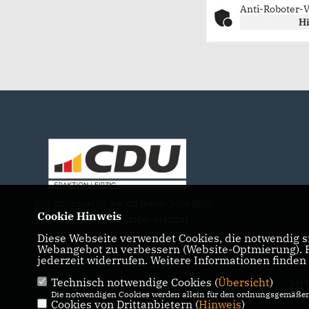
Anti-Roboter-V
Hi
Wir informieren Sie auf dieser Seite über
Cookie Hinweis
unsere Arbeit im Leipziger Stadtrat.
Diese Webseite verwendet Cookies, die notwendig si
Webangebot zu verbessern (Website-Optmierung). Fü
jederzeit widerrufen. Weitere Informationen finden
Technisch notwendige Cookies (
Übersicht
)
IMPRESSUM
DATENSCHUTZ
KONTAKT
MI
Die notwendigen Cookies werden allein für den ordnungsgemäßen 
Cookies von Drittanbietern (
Hinweis
)