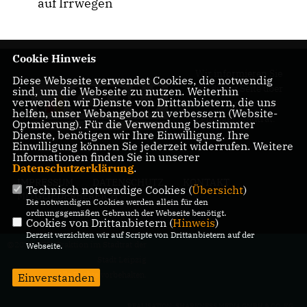
auf Irrwegen
Cookie Hinweis
Wir informieren Sie
Diese Webseite verwendet Cookies, die notwendig
auf dieser Seite über
sind, um die Webseite zu nutzen. Weiterhin
verwenden wir Dienste von Drittanbietern, die uns
unsere Arbeit im
helfen, unser Webangebot zu verbessern (Website-
Leipziger Stadtrat.
Optmierung). Für die Verwendung bestimmter
Dienste, benötigen wir Ihre Einwilligung. Ihre
Einwilligung können Sie jederzeit widerrufen. Weitere
Informationen finden Sie in unserer
Datenschutzerklärung
.
IMPRESSUM
DATENSCHUTZ
KONTAKT
Technisch notwendige Cookies (
Übersicht
)
MITGLIEDERBEREICH
Die notwendigen Cookies werden allein für den
ordnungsgemäßen Gebrauch der Webseite benötigt.
Cookies von Drittanbietern (
Hinweis
)
Derzeit verzichten wir auf Scripte von Drittanbietern auf der
@2026 CDU-Fraktion im Stadtrat der
Webseite.
Stadt Leipzig
Alle Rechte vorbehalten.
Einverstanden
REALISATION: SHARKNESS MEDIA GMBH & CO. KG