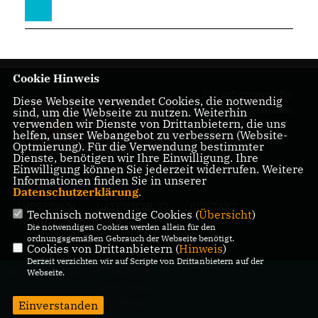
Cookie Hinweis
Wir informieren Sie
Diese Webseite verwendet Cookies, die notwendig
auf dieser Seite über
sind, um die Webseite zu nutzen. Weiterhin
verwenden wir Dienste von Drittanbietern, die uns
unsere Arbeit im
helfen, unser Webangebot zu verbessern (Website-
Leipziger Stadtrat.
Optmierung). Für die Verwendung bestimmter
Dienste, benötigen wir Ihre Einwilligung. Ihre
Einwilligung können Sie jederzeit widerrufen. Weitere
Informationen finden Sie in unserer
Datenschutzerklärung
.
IMPRESSUM
DATENSCHUTZ
KONTAKT
Technisch notwendige Cookies (
Übersicht
)
MITGLIEDERBEREICH
Die notwendigen Cookies werden allein für den
ordnungsgemäßen Gebrauch der Webseite benötigt.
Cookies von Drittanbietern (
Hinweis
)
Derzeit verzichten wir auf Scripte von Drittanbietern auf der
@2026 CDU-Fraktion im Stadtrat der
Webseite.
Stadt Leipzig
Alle Rechte vorbehalten.
Einverstanden