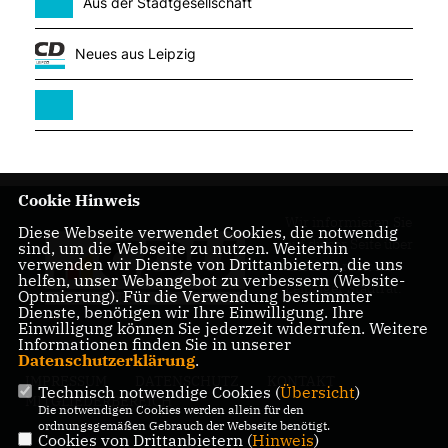
Aus der Stadtgesellschaft
Neues aus Leipzig
Cookie Hinweis
Wir informieren Sie
Diese Webseite verwendet Cookies, die notwendig
auf dieser Seite über
sind, um die Webseite zu nutzen. Weiterhin
verwenden wir Dienste von Drittanbietern, die uns
unsere Arbeit im
helfen, unser Webangebot zu verbessern (Website-
Leipziger Stadtrat.
Optmierung). Für die Verwendung bestimmter
Dienste, benötigen wir Ihre Einwilligung. Ihre
Einwilligung können Sie jederzeit widerrufen. Weitere
Informationen finden Sie in unserer
Datenschutzerklärung
.
IMPRESSUM
DATENSCHUTZ
KONTAKT
Technisch notwendige Cookies (
Übersicht
)
MITGLIEDERBEREICH
Die notwendigen Cookies werden allein für den
ordnungsgemäßen Gebrauch der Webseite benötigt.
Cookies von Drittanbietern (
Hinweis
)