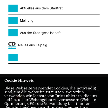
Aktuelles aus dem Stadtrat
Meinung
Aus der Stadtgesellschaft
Neues aus Leipzig
Cookie Hinweis
Wir informieren Sie
Diese Webseite verwendet Cookies, die notwendig
auf dieser Seite über
sind, um die Webseite zu nutzen. Weiterhin
verwenden wir Dienste von Drittanbietern, die uns
unsere Arbeit im
helfen, unser Webangebot zu verbessern (Website-
Leipziger Stadtrat.
Optmierung). Für die Verwendung bestimmter
Dienste, benötigen wir Ihre Einwilligung. Ihre