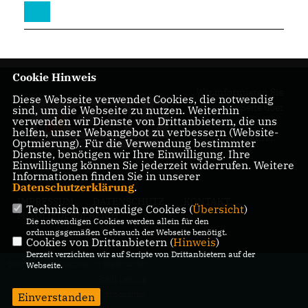
Cookie Hinweis
Wir informieren Sie
Diese Webseite verwendet Cookies, die notwendig
auf dieser Seite über
sind, um die Webseite zu nutzen. Weiterhin
verwenden wir Dienste von Drittanbietern, die uns
unsere Arbeit im
helfen, unser Webangebot zu verbessern (Website-
Leipziger Stadtrat.
Optmierung). Für die Verwendung bestimmter
Dienste, benötigen wir Ihre Einwilligung. Ihre
Einwilligung können Sie jederzeit widerrufen. Weitere
Informationen finden Sie in unserer
Datenschutzerklärung
.
IMPRESSUM
DATENSCHUTZ
KONTAKT
Technisch notwendige Cookies (
Übersicht
)
MITGLIEDERBEREICH
Die notwendigen Cookies werden allein für den
ordnungsgemäßen Gebrauch der Webseite benötigt.
Cookies von Drittanbietern (
Hinweis
)
Derzeit verzichten wir auf Scripte von Drittanbietern auf der
@2026 CDU-Fraktion im Stadtrat der
Webseite.
Stadt Leipzig
Alle Rechte vorbehalten.
Einverstanden