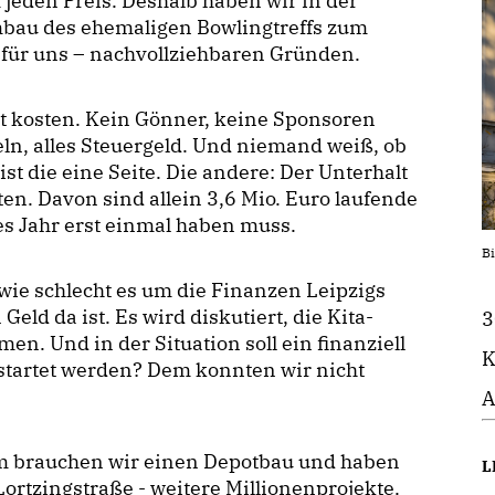
jeden Preis. Deshalb haben wir in der
au des ehemaligen Bowlingtreffs zum
für uns – nachvollziehbaren Gründen.
tzt kosten. Kein Gönner, keine Sponsoren
eln, alles Steuergeld. Und niemand weiß, ob
st die eine Seite. Die andere: Der Unterhalt
ten. Davon sind allein 3,6 Mio. Euro laufende
des Jahr erst einmal haben muss.
Bi
wie schlecht es um die Finanzen Leipzigs
eld da ist. Es wird diskutiert, die Kita-
3
n. Und in der Situation soll ein finanziell
K
startet werden? Dem konnten wir nicht
A
um brauchen wir einen Depotbau und haben
L
ortzingstraße - weitere Millionenprojekte.