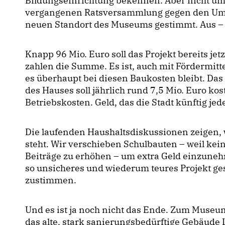
Bildungseinrichtung bekennen. Aber nicht um 
vergangenen Ratsversammlung gegen den Umb
neuen Standort des Museums gestimmt. Aus – 
Knapp 96 Mio. Euro soll das Projekt bereits je
zahlen die Summe. Es ist, auch mit Fördermitt
es überhaupt bei diesen Baukosten bleibt. Das i
des Hauses soll jährlich rund 7,5 Mio. Euro kos
Betriebskosten. Geld, das die Stadt künftig je
Die laufenden Haushaltsdiskussionen zeigen, 
steht. Wir verschieben Schulbauten – weil kein G
Beiträge zu erhöhen – um extra Geld einzunehme
so unsicheres und wiederum teures Projekt ge
zustimmen.
Und es ist ja noch nicht das Ende. Zum Muse
das alte, stark sanierungsbedürftige Gebäude L