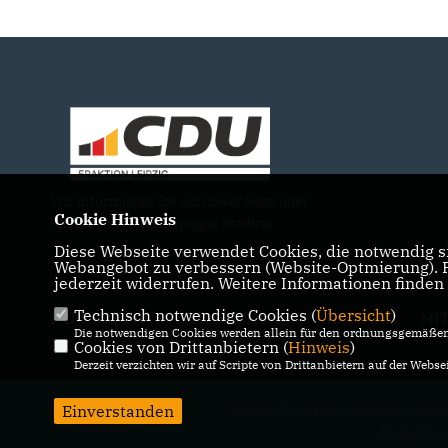
Wir informieren Sie auf dieser Seite über
Cookie Hinweis
unsere Arbeit im Leipziger Stadtrat.
Diese Webseite verwendet Cookies, die notwendig si
Webangebot zu verbessern (Website-Optmierung). Fü
jederzeit widerrufen. Weitere Informationen finden
Technisch notwendige Cookies (
Übersicht
)
IMPRESSUM
DATENSCHUTZ
KONTAKT
MI
Die notwendigen Cookies werden allein für den ordnungsgemäßen 
Cookies von Drittanbietern (
Hinweis
)
Derzeit verzichten wir auf Scripte von Drittanbietern auf der Websei
Einverstanden
@2026 CDU-Fraktion im Stadtrat der St
Alle Rechte 