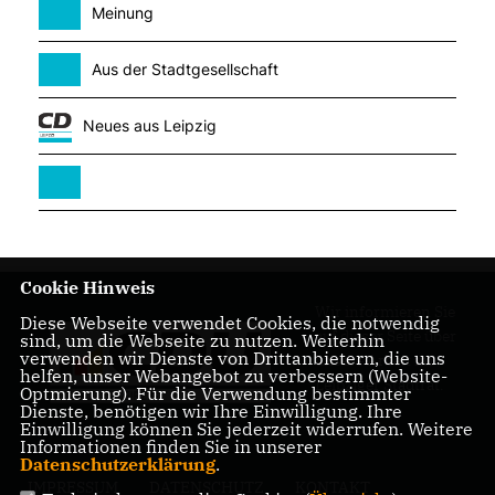
Meinung
Aus der Stadtgesellschaft
Neues aus Leipzig
Cookie Hinweis
Wir informieren Sie
Diese Webseite verwendet Cookies, die notwendig
auf dieser Seite über
sind, um die Webseite zu nutzen. Weiterhin
verwenden wir Dienste von Drittanbietern, die uns
unsere Arbeit im
helfen, unser Webangebot zu verbessern (Website-
Leipziger Stadtrat.
Optmierung). Für die Verwendung bestimmter
Dienste, benötigen wir Ihre Einwilligung. Ihre
Einwilligung können Sie jederzeit widerrufen. Weitere
Informationen finden Sie in unserer
Datenschutzerklärung
.
IMPRESSUM
DATENSCHUTZ
KONTAKT